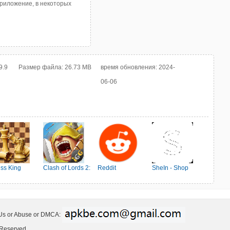
приложение, в некоторых
9.9
Размер файла:
26.73 MB
время обновления:
2024-
06-06
ss King
Clash of Lords 2:
Reddit
SheIn - Shop
Ehrenkampf
Women's Fashion
 Us or Abuse or DMCA:
 Reserved.