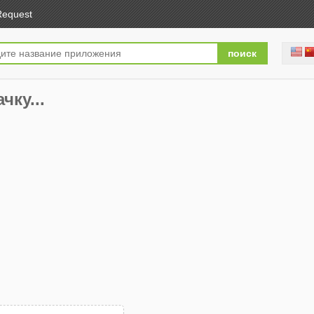
Request
чку...