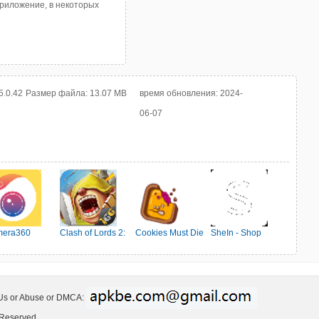
приложение, в некоторых
5.0.42
Размер файла:
13.07 MB
время обновления:
2024-
06-07
era360
Clash of Lords 2:
Cookies Must Die
SheIn - Shop
Ehrenkampf
Women's Fashion
 Us or Abuse or DMCA:
 Reserved.