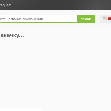
Request
акачку...