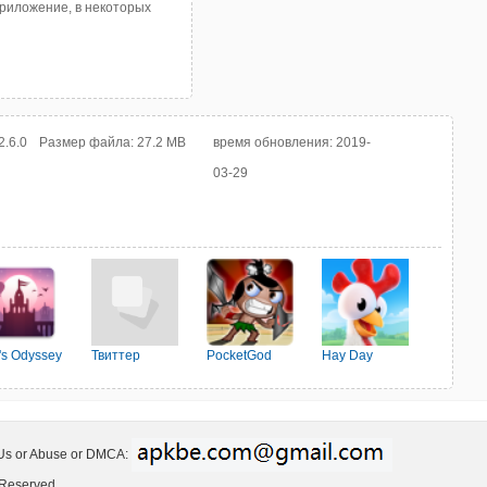
приложение, в некоторых
2.6.0
Размер файла:
27.2 MB
время обновления:
2019-
03-29
o's Odyssey
Твиттер
PocketGod
Hay Day
 Us or Abuse or DMCA:
 Reserved.