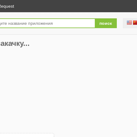
Request
акачку...