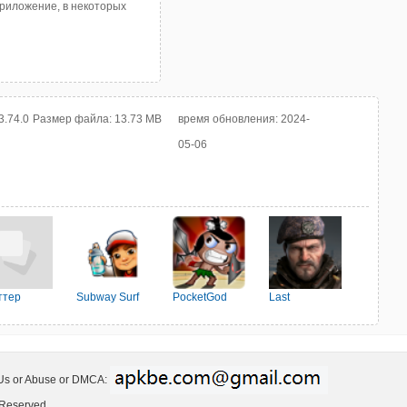
приложение, в некоторых
3.74.0
Размер файла:
13.73 MB
время обновления:
2024-
05-06
ттер
Subway Surf
PocketGod
Last
Shelter:Survival
 Us or Abuse or DMCA:
 Reserved.