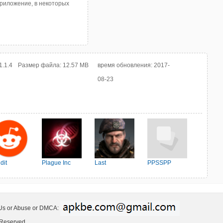
приложение, в некоторых
1.1.4
Размер файла:
12.57 MB
время обновления:
2017-
08-23
dit
Plague Inc
Last
PPSSPP
Shelter:Survival
 Us or Abuse or DMCA:
 Reserved.