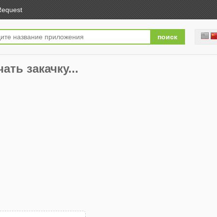
Request
чать закачку...